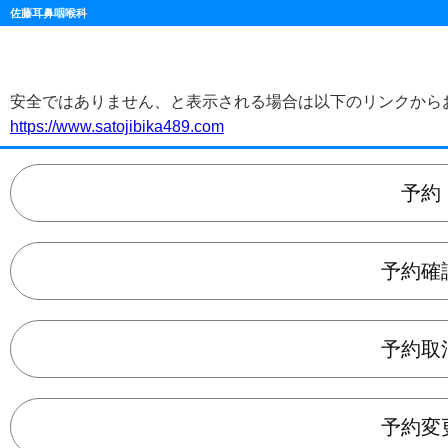
佐藤耳鼻咽喉科
安全ではありません、と表示される場合は以下のリンクから
https://www.satojibika489.com
予約
予約確
予約取
予約変